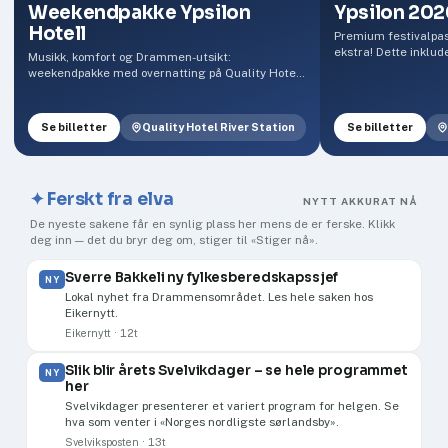
Weekendpakke Ypsilon
Ypsilon 202
Hotell
Premium festivalpass
ekstra! Dette inklud
Musikk, komfort og Drammen-utsikt:
festivalområdet beg
weekendpakke med overnatting på Quality Hotel
å se alle artistene 
River Station.
fri adgang til et eks
premiumområde. He
Se billetter
Quality Hotel River Station
Se billetter
✦ Ferskt fra elva
NYTT AKKURAT NÅ
De nyeste sakene får en synlig plass her mens de er ferske. Klikk
deg inn — det du bryr deg om, stiger til «Stiger nå».
Sverre Bakkeli ny fylkesberedskapssjef
NY
Lokal nyhet fra Drammensområdet. Les hele saken hos
Eikernytt.
Eikernytt · 12t
Slik blir årets Svelvikdager – se hele programmet
NY
her
Svelvikdager presenterer et variert program for helgen. Se
hva som venter i «Norges nordligste sørlandsby».
Svelviksposten · 13t