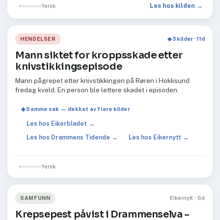
Les hos kilden →
fersk
HENDELSER
◆ 3 kilder · 11d
Mann siktet for kroppsskade etter
knivstikkingsepisode
Mann pågrepet etter knivstikkingen på Røren i Hokksund
fredag kveld. En person ble lettere skadet i episoden.
◆ Samme sak — dekket av flere kilder
Les hos Eikerbladet →
Les hos Drammens Tidende →
Les hos Eikernytt →
fersk
SAMFUNN
Eikernytt · 6d
Krepsepest påvist i Drammenselva –