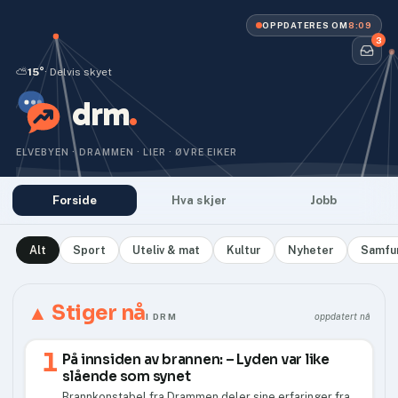
OPPDATERES OM
8:08
3
⛅
15°
· Delvis skyet
drm
.
ELVEBYEN · DRAMMEN · LIER · ØVRE EIKER
Forside
Hva skjer
Jobb
Alt
Sport
Uteliv & mat
Kultur
Nyheter
Samfu
▲ Stiger nå
I DRM
oppdatert nå
1
På innsiden av brannen: –⁠ Lyden var like
slående som synet
Brannkonstabel fra Drammen deler sine erfaringer fra