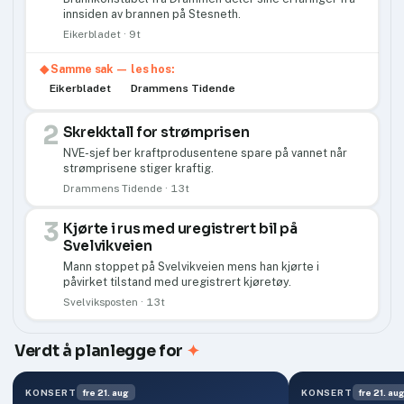
innsiden av brannen på Stesneth.
Eikerbladet · 9t
◆ Samme sak — les hos:
Eikerbladet
Drammens Tidende
2
Skrekktall for strømprisen
NVE-sjef ber kraftprodusentene spare på vannet når
strømprisene stiger kraftig.
Drammens Tidende · 13t
3
Kjørte i rus med uregistrert bil på
Svelvikveien
Mann stoppet på Svelvikveien mens han kjørte i
påvirket tilstand med uregistrert kjøretøy.
Svelviksposten · 13t
Verdt å planlegge for
✦
KONSERT
fre 21. aug
KONSERT
fre 21. au