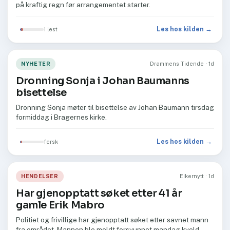
på kraftig regn før arrangementet starter.
Les hos kilden →
1 lest
NYHETER
Drammens Tidende · 1d
Dronning Sonja i Johan Baumanns
bisettelse
Dronning Sonja møter til bisettelse av Johan Baumann tirsdag
formiddag i Bragernes kirke.
Les hos kilden →
fersk
HENDELSER
Eikernytt · 1d
Har gjenopptatt søket etter 41 år
gamle Erik Mabro
Politiet og frivillige har gjenopptatt søket etter savnet mann
fra området. Mannen ble meldt forsvunnet mandag kveld.