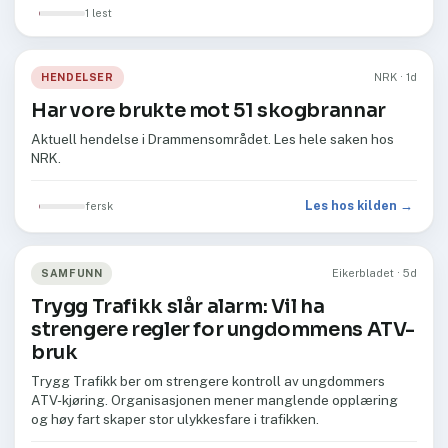
1 lest
HENDELSER
NRK · 1d
Har vore brukte mot 51 skogbrannar
Aktuell hendelse i Drammensområdet. Les hele saken hos
NRK.
Les hos kilden →
fersk
SAMFUNN
Eikerbladet · 5d
Trygg Trafikk slår alarm: Vil ha
strengere regler for ungdommens ATV-
bruk
Trygg Trafikk ber om strengere kontroll av ungdommers
ATV-kjøring. Organisasjonen mener manglende opplæring
og høy fart skaper stor ulykkesfare i trafikken.