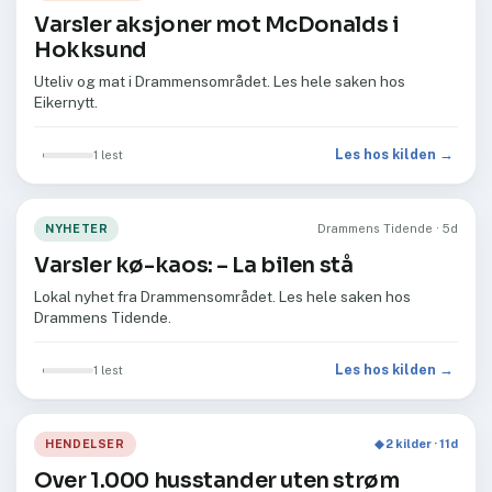
Varsler aksjoner mot McDonalds i
Hokksund
Uteliv og mat i Drammensområdet. Les hele saken hos
Eikernytt.
Les hos kilden →
1 lest
NYHETER
Drammens Tidende · 5d
Varsler kø-kaos: –⁠ La bilen stå
Lokal nyhet fra Drammensområdet. Les hele saken hos
Drammens Tidende.
Les hos kilden →
1 lest
HENDELSER
◆ 2 kilder · 11d
Over 1.000 husstander uten strøm