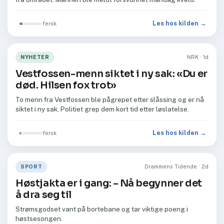
Les hos kilden →
fersk
NYHETER
NRK · 1d
Vestfossen-menn siktet i ny sak: «Du er
død. Hilsen fox trot»
To menn fra Vestfossen ble pågrepet etter slåssing og er nå
siktet i ny sak. Politiet grep dem kort tid etter løslatelse.
Les hos kilden →
fersk
SPORT
Drammens Tidende · 2d
Høstjakta er i gang: –⁠ Nå begynner det
å dra seg til
Strømsgodset vant på bortebane og tar viktige poeng i
høstsesongen.