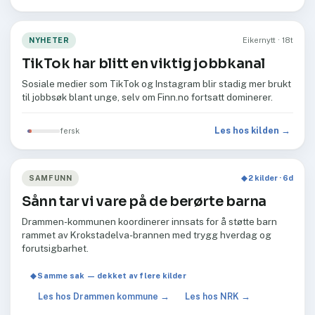
NYHETER
Eikernytt · 18t
TikTok har blitt en viktig jobbkanal
Sosiale medier som TikTok og Instagram blir stadig mer brukt
til jobbsøk blant unge, selv om Finn.no fortsatt dominerer.
Les hos kilden →
fersk
SAMFUNN
◆ 2 kilder · 6d
Sånn tar vi vare på de berørte barna
Drammen-kommunen koordinerer innsats for å støtte barn
rammet av Krokstadelva-brannen med trygg hverdag og
forutsigbarhet.
◆ Samme sak — dekket av flere kilder
Les hos Drammen kommune →
Les hos NRK →