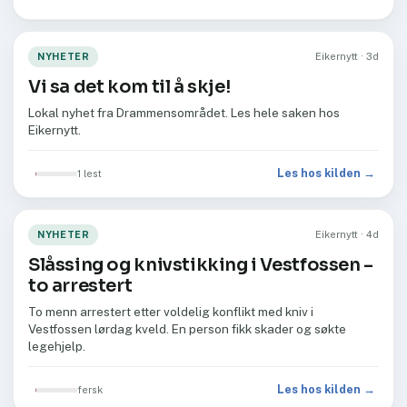
NYHETER
Eikernytt · 3d
Vi sa det kom til å skje!
Lokal nyhet fra Drammensområdet. Les hele saken hos
Eikernytt.
Les hos kilden →
1 lest
NYHETER
Eikernytt · 4d
Slåssing og knivstikking i Vestfossen –
to arrestert
To menn arrestert etter voldelig konflikt med kniv i
Vestfossen lørdag kveld. En person fikk skader og søkte
legehjelp.
Les hos kilden →
fersk