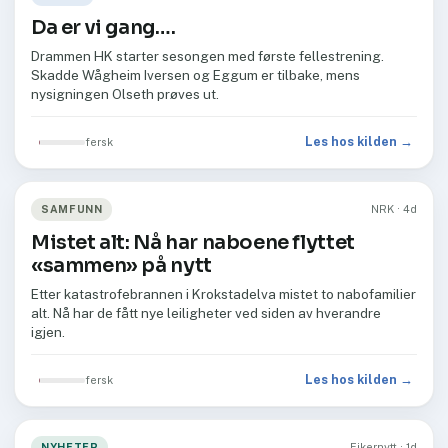
Da er vi gang….
Drammen HK starter sesongen med første fellestrening.
Skadde Wågheim Iversen og Eggum er tilbake, mens
nysigningen Olseth prøves ut.
Les hos kilden →
fersk
SAMFUNN
NRK · 4d
Mistet alt: Nå har naboene flyttet
«sammen» på nytt
Etter katastrofebrannen i Krokstadelva mistet to nabofamilier
alt. Nå har de fått nye leiligheter ved siden av hverandre
igjen.
Les hos kilden →
fersk
NYHETER
Eikernytt · 1d