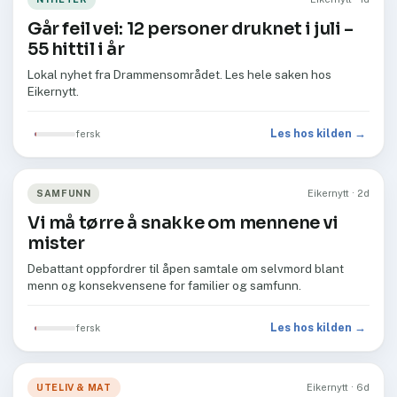
Går feil vei: 12 personer druknet i juli –
55 hittil i år
Lokal nyhet fra Drammensområdet. Les hele saken hos
Eikernytt.
Les hos kilden →
fersk
SAMFUNN
Eikernytt · 2d
Vi må tørre å snakke om mennene vi
mister
Debattant oppfordrer til åpen samtale om selvmord blant
menn og konsekvensene for familier og samfunn.
Les hos kilden →
fersk
UTELIV & MAT
Eikernytt · 6d