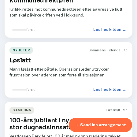
kommunedirektøren
Kritikk rettes mot kommunedirektøren etter aggressive kutt
som skal påvirke driften ved Hokksund.
Les hos kilden →
fersk
NYHETER
Drammens Tidende · 7d
Løslatt
Mann løslatt etter påtale. Operasjonsleder uttrykker
frustrasjon over atferden som førte til situasjonen.
Les hos kilden →
fersk
SAMFUNN
Eikernytt · 9d
100-års jubilant i ny drakt takket være
＋ Send inn arrangement
stor dugnadsinnsats
Vestfossen Park feiret 100 år med ny oppgradering takket