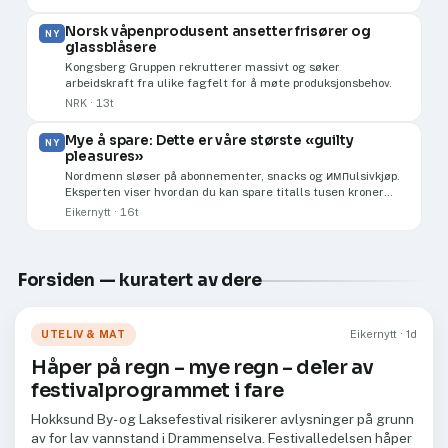
Norsk våpenprodusent ansetter frisører og
NY
glassblåsere
Kongsberg Gruppen rekrutterer massivt og søker
arbeidskraft fra ulike fagfelt for å møte produksjonsbehov.
NRK · 13t
Mye å spare: Dette er våre største «guilty
NY
pleasures»
Nordmenn sløser på abonnementer, snacks og импulsivkjøp.
Eksperten viser hvordan du kan spare titalls tusen kroner
årlig.
Eikernytt · 16t
Forsiden — kuratert av dere
UTELIV & MAT
Eikernytt · 1d
Håper på regn – mye regn – deler av
festivalprogrammet i fare
Hokksund By- og Laksefestival risikerer avlysninger på grunn
av for lav vannstand i Drammenselva. Festivalledelsen håper