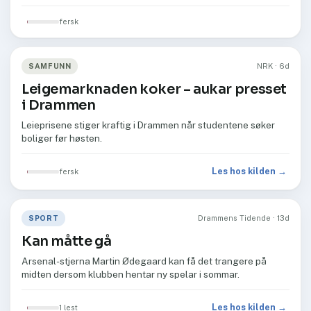
fersk
SAMFUNN
NRK · 6d
Leigemarknaden koker – aukar presset
i Drammen
Leieprisene stiger kraftig i Drammen når studentene søker
boliger før høsten.
Les hos kilden →
fersk
SPORT
Drammens Tidende · 13d
Kan måtte gå
Arsenal-stjerna Martin Ødegaard kan få det trangere på
midten dersom klubben hentar ny spelar i sommar.
Les hos kilden →
1 lest