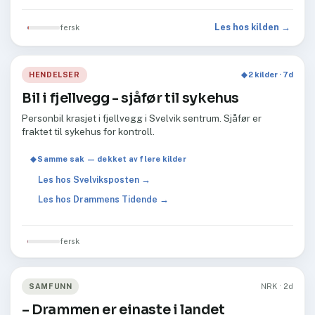
Les hos kilden →
fersk
HENDELSER
◆ 2 kilder · 7d
Bil i fjellvegg - sjåfør til sykehus
Personbil krasjet i fjellvegg i Svelvik sentrum. Sjåfør er
fraktet til sykehus for kontroll.
◆ Samme sak — dekket av flere kilder
Les hos Svelviksposten →
Les hos Drammens Tidende →
fersk
SAMFUNN
NRK · 2d
– Drammen er einaste i landet